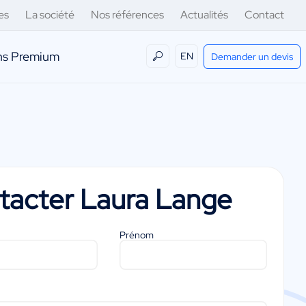
es
La société
Nos références
Actualités
Contact
ens Premium
EN
Demander un devis
tacter
Laura Lange
Prénom