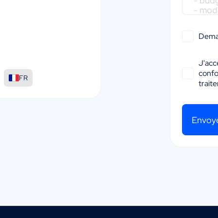
Dema
J'acc
conf
:
FR
trait
Envoy