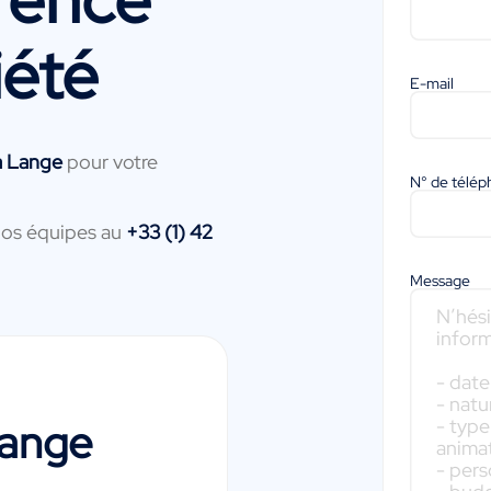
iété
E-mail
a Lange
pour votre
N° de télé
nos équipes au
+33 (1) 42
Message
Lange