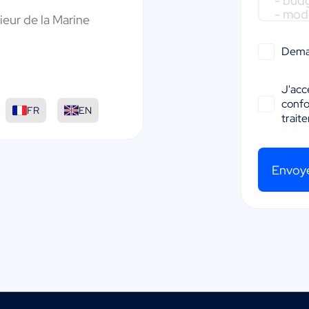
ieur de la Marine
Dema
J'acc
conf
:
FR
EN
trait
Envoy