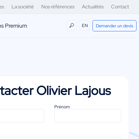
es
La société
Nos références
Actualités
Contact
ens Premium
EN
Demander un devis
tacter
Olivier Lajous
Prénom