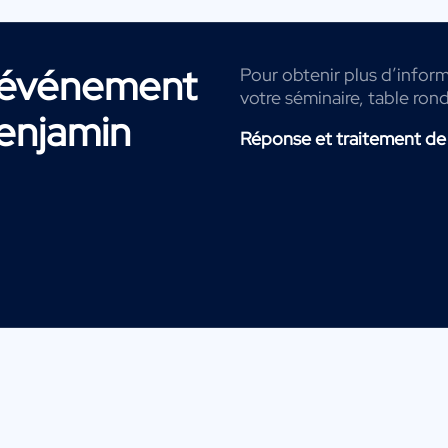
r événement
Pour obtenir plus d’inform
votre séminaire, table ron
enjamin
Réponse et traitement de