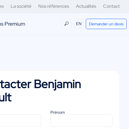
es
La société
Nos références
Actualités
Contact
ens Premium
EN
Demander un devis
tacter
Benjamin
ult
Prénom