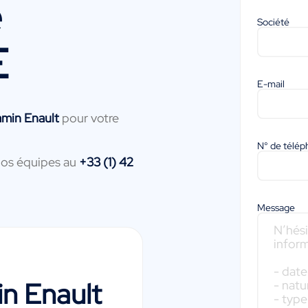
e
Société
E
E-mail
amin Enault
pour votre
N° de télé
nos équipes au
+33 (1) 42
Message
n Enault