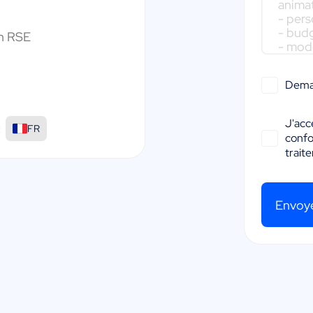
en RSE
Dema
J'acc
:
FR
conf
trait
Envoy