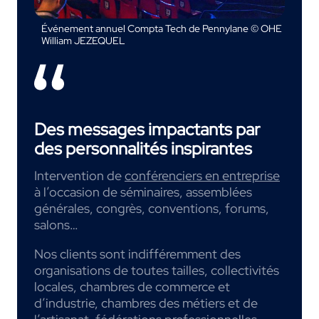
Événement annuel Compta Tech de Pennylane © OHE
William JEZEQUEL
Des messages impactants par
des personnalités inspirantes
Intervention de
conférenciers en entreprise
à l’occasion de séminaires, assemblées
générales, congrès, conventions, forums,
salons…
Nos clients sont indifféremment des
organisations de toutes tailles, collectivités
locales, chambres de commerce et
d’industrie, chambres des métiers et de