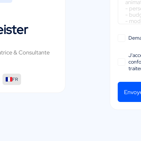
ister
Dema
atrice & Consultante
J'acc
conf
trait
:
FR
Envoy