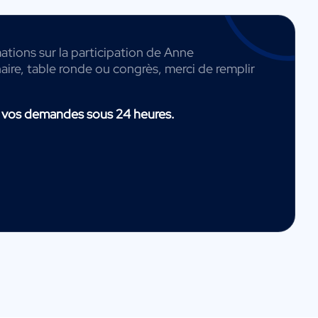
ations sur la participation de Anne
ire, table ronde ou congrès, merci de remplir
 vos demandes sous 24 heures.