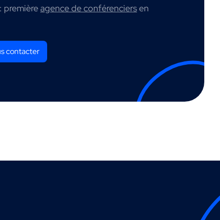
: première
agence de conférenciers
en
s contacter