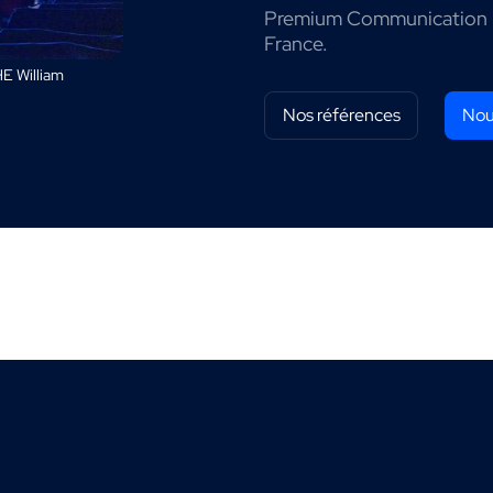
Premium Communication 
France.
E William
Nos références
Nou