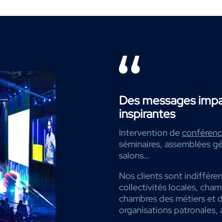
Des messages impac
inspirantes
Intervention de
conférenci
séminaires, assemblées gé
salons…
Nos clients sont indiffére
collectivités locales, cha
chambres des métiers et de
organisations patronales, 