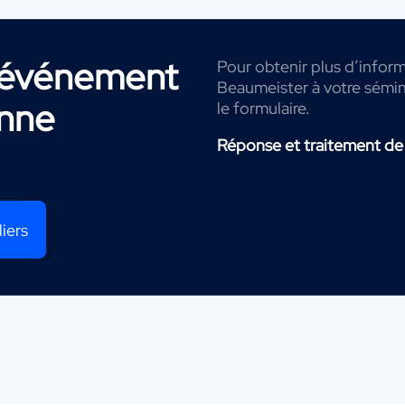
r événement
Pour obtenir plus d’inform
Beaumeister à votre sémina
nne
le formulaire.
Réponse et traitement de
iers