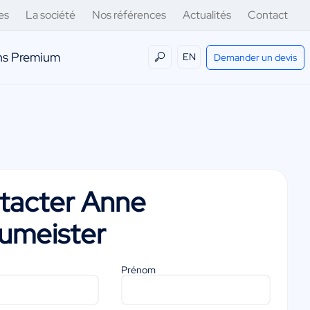
es
La société
Nos références
Actualités
Contact
ens Premium
EN
Demander un devis
tacter
Anne
umeister
Prénom