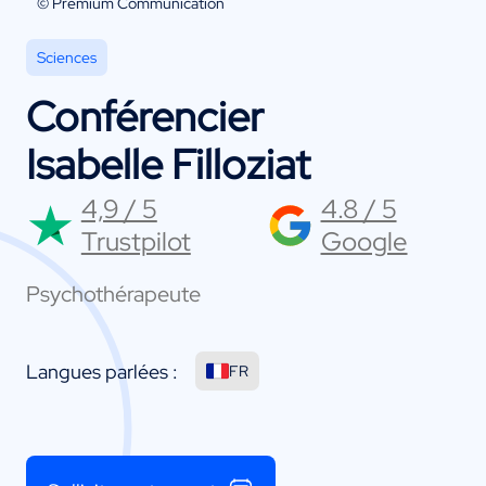
© Premium Communication
Sciences
Conférencier
Isabelle Filloziat
4,9 / 5
4.8 / 5
Trustpilot
Google
Psychothérapeute
Langues parlées :
FR