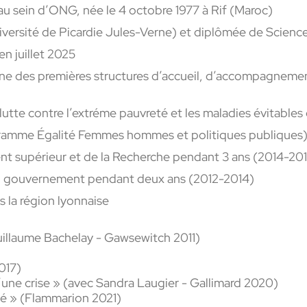
u sein d’ONG, née le 4 octobre 1977 à Rif (Maroc)
université de Picardie Jules-Verne) et diplômée de Scienc
en juillet 2025
, une des premières structures d’accueil, d’accompagnem
utte contre l’extréme pauvreté et les maladies évitable
ogramme Égalité Femmes hommes et politiques publiques
ent supérieur et de la Recherche pendant 3 ans (2014-20
du gouvernement pendant deux ans (2012-2014)
 la région lyonnaise
uillaume Bachelay - Gawsewitch 2011)
017)
d’une crise » (avec Sandra Laugier - Gallimard 2020)
té » (Flammarion 2021)