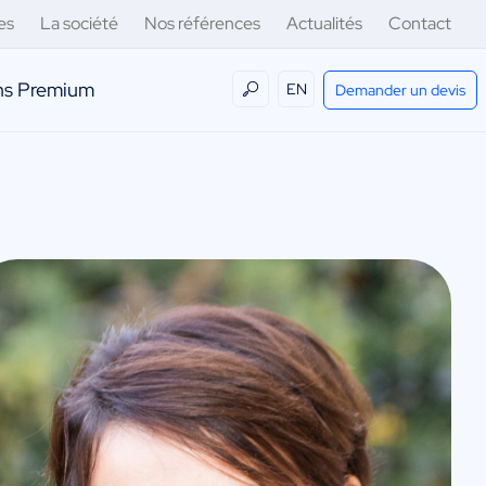
es
La société
Nos références
Actualités
Contact
ens Premium
EN
Demander un devis