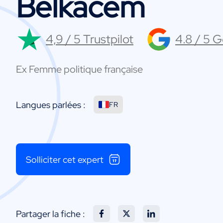
Belkacem
4,9 / 5 Trustpilot
4.8 / 5 
Ex Femme politique française
Langues parlées :
FR
Solliciter cet expert
Partager la fiche :