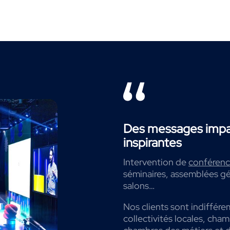
Des messages impac
inspirantes
Intervention de
conférenci
séminaires, assemblées gé
salons…
Nos clients sont indiffére
collectivités locales, cha