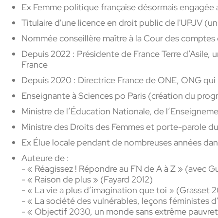
Ex Femme politique française désormais engagée a
Titulaire d'une licence en droit public de l'UPJV (
Nommée
conseillère maître à la Cour des comptes 
Depuis 2022 : Présidente de France Terre d’Asile
France
Depuis 2020 : Directrice France de ONE, ONG qui l
Enseignante à Sciences po Paris (création du pr
Ministre de l’Éducation Nationale, de l’Enseignem
Ministre des Droits des Femmes et porte-parole 
Ex Élue locale pendant de nombreuses années dans
Auteure de :
- « Réagissez ! Répondre au FN de A à Z » (avec G
- « Raison de plus » (Fayard 2012)
- « La vie a plus d’imagination que toi » (Grasset 2
- « La société des vulnérables, leçons féministes 
- « Objectif 2030, un monde sans extrême pauvre