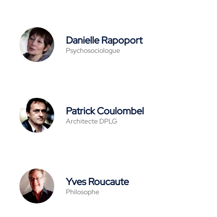
Danielle Rapoport
Psychosociologue
Patrick Coulombel
Architecte DPLG
Yves Roucaute
Philosophe