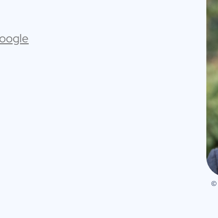
Google
©