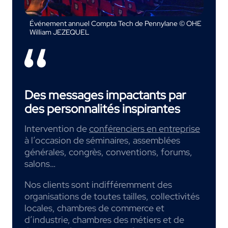
Événement annuel Compta Tech de Pennylane © OHE
William JEZEQUEL
Des messages impactants par
des personnalités inspirantes
Intervention de
conférenciers en entreprise
à l’occasion de séminaires, assemblées
générales, congrès, conventions, forums,
salons…
Nos clients sont indifféremment des
organisations de toutes tailles, collectivités
locales, chambres de commerce et
d’industrie, chambres des métiers et de