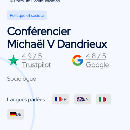
© Premium Communication
Politique et société
Conférencier
Michaël V Dandrieux
4,9 / 5
4.8 / 5
Trustpilot
Google
Sociologue
Langues parlées :
FR
EN
IT
DE