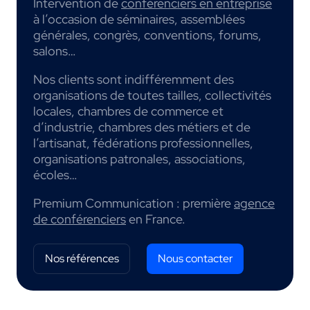
Intervention de
conférenciers en entreprise
à l’occasion de séminaires, assemblées
générales, congrès, conventions, forums,
salons…
Nos clients sont indifféremment des
organisations de toutes tailles, collectivités
locales, chambres de commerce et
d’industrie, chambres des métiers et de
l’artisanat, fédérations professionnelles,
organisations patronales, associations,
écoles…
Premium Communication : première
agence
de conférenciers
en France.
Nos références
Nous contacter