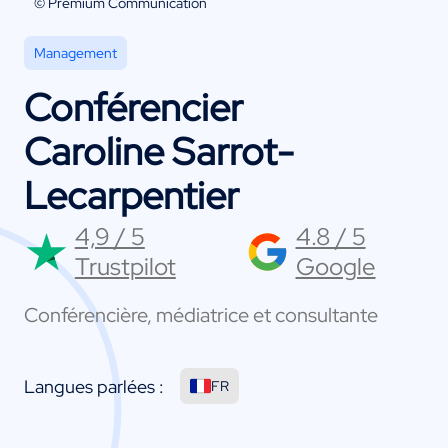
© Premium Communication
Management
Conférencier
Caroline Sarrot-
Lecarpentier
4,9 / 5
4.8 / 5
Trustpilot
Google
Conférencière, médiatrice et consultante
Langues parlées :
FR