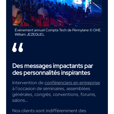
Événement annuel Compta Tech de Pennylane © OHE
William JEZEQUEL
Des messages impactants par
des personnalités inspirantes
Intervention de
conférenciers en entreprise
à l’occasion de séminaires, assemblées
générales, congrès, conventions, forums,
salons…
Nos clients sont indifféremment des