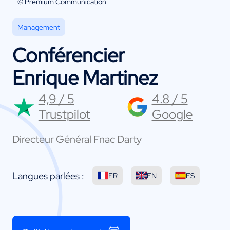
© Premium Communication
Management
Conférencier
Enrique Martinez
4,9 / 5
4.8 / 5
Trustpilot
Google
Directeur Général Fnac Darty
Langues parlées :
FR
EN
ES