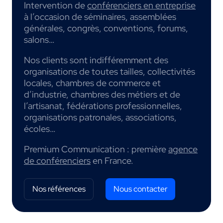
Intervention de
conférenciers en entreprise
à l’occasion de séminaires, assemblées
générales, congrès, conventions, forums,
salons…
Nos clients sont indifféremment des
organisations de toutes tailles, collectivités
locales, chambres de commerce et
d’industrie, chambres des métiers et de
l’artisanat, fédérations professionnelles,
organisations patronales, associations,
écoles…
Premium Communication : première
agence
de conférenciers
en France.
Nos références
Nous contacter