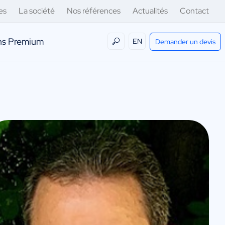
es
La société
Nos références
Actualités
Contact
ens Premium
EN
Demander un devis