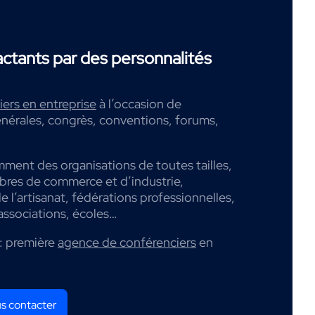
tants par des personnalités
ers en entreprise
à l’occasion de
nérales, congrès, conventions, forums,
mment des organisations de toutes tailles,
mbres de commerce et d’industrie,
 l’artisanat, fédérations professionnelles,
associations, écoles…
: première
agence de conférenciers
en
s contacter