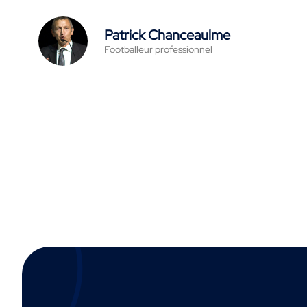
Patrick Chanceaulme
Footballeur professionnel