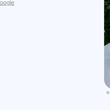
Google
©