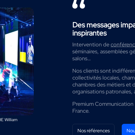
Des messages impac
inspirantes
Intervention de
conférenci
séminaires, assemblées gé
salons…
Nos clients sont indiffére
collectivités locales, cha
chambres des métiers et de
organisations patronales, 
Premium Communication 
France.
E William
Nos références
Nou