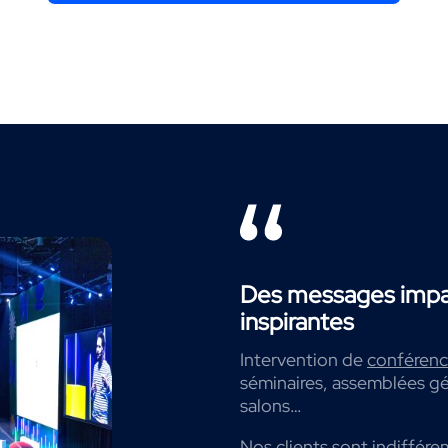
Des messages impac
inspirantes
Intervention de
conférenci
séminaires, assemblées gé
salons…
Nos clients sont indiffére