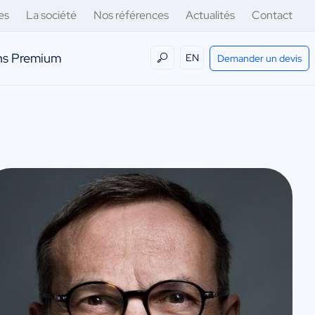
es
La société
Nos références
Actualités
Contact
ens Premium
EN
Demander un devis