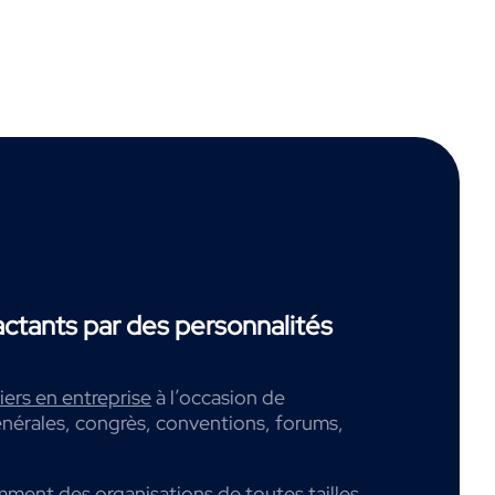
tants par des personnalités
ers en entreprise
à l’occasion de
nérales, congrès, conventions, forums,
mment des organisations de toutes tailles,