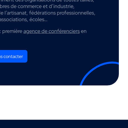
mbres de commerce et d’industrie,
 l’artisanat, fédérations professionnelles,
associations, écoles…
: première
agence de conférenciers
en
s contacter