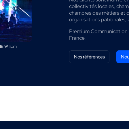
collectivités locales, cha
chambres des métiers et de
organisations patronales, 
Premium Communication 
France.
E William
Nos références
Nou