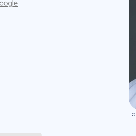
Google
©