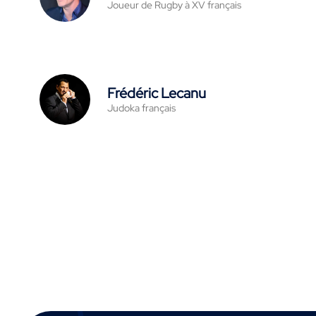
Joueur de Rugby à XV français
Frédéric Lecanu
Judoka français