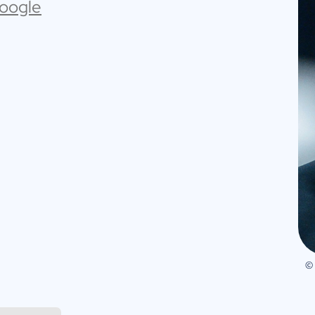
Google
©