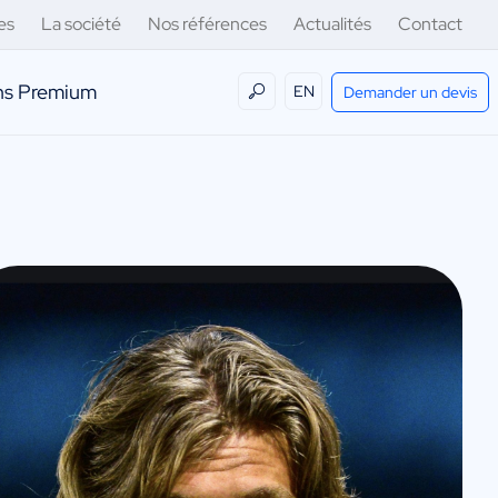
es
La société
Nos références
Actualités
Contact
ens Premium
EN
Demander un devis