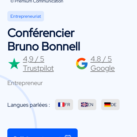
© Premium Communication
Entrepreneuriat
Conférencier
Bruno Bonnell
4,9 / 5
4.8 / 5
Trustpilot
Google
Entrepreneur
Langues parlées :
FR
EN
DE