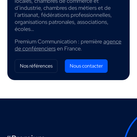
locales, chambres de commerce et
d’industrie, chambres des métiers et de
l’artisanat, fédérations professionnelles,
organisations patronales, associations,
écoles…
Premium Communication : première
agence
de conférenciers
en France.
Nos références
Nous contacter