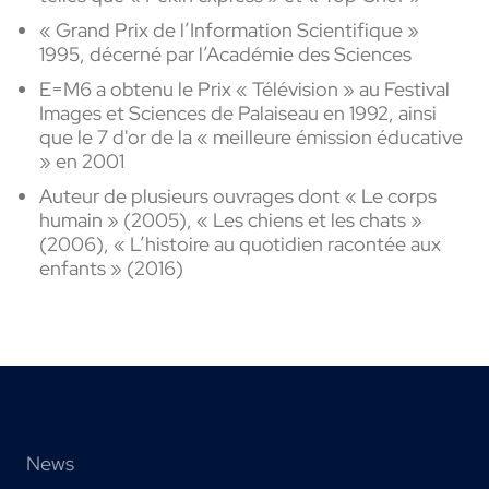
« Grand Prix de l’Information Scientifique »
1995, décerné par l’Académie des Sciences
E=M6 a obtenu le Prix « Télévision » au Festival
Images et Sciences de Palaiseau en 1992, ainsi
que le 7 d'or de la « meilleure émission éducative
» en 2001
Auteur de plusieurs ouvrages dont « Le corps
humain » (2005), « Les chiens et les chats »
(2006), « L’histoire au quotidien racontée aux
enfants » (2016)
News