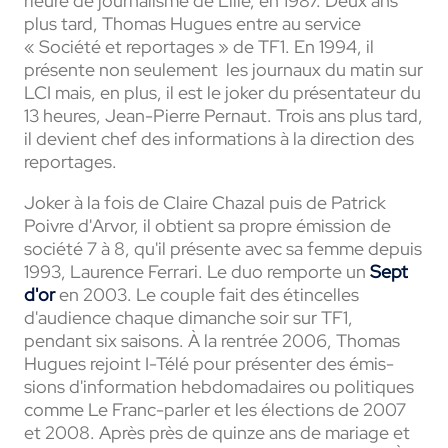
rieure de jour­na­lisme de Lille, en 1987. Deux ans
plus tard, Thomas Hugues entre au service
« Société et repor­tages » de TF1. En 1994, il
présente non seule­ment les jour­naux du matin sur
LCI mais, en plus, il est le joker du présen­ta­teur du
13 heures, Jean-Pierre Pernaut. Trois ans plus tard,
il devient chef des infor­ma­tions à la direc­tion des
repor­tages.
Joker à la fois de Claire Chazal puis de Patrick
Poivre d'Arvor, il obtient sa propre émis­sion de
société 7 à 8, qu'il présente avec sa femme depuis
1993, Laurence Ferrari. Le duo remporte un
Sept
d'or
en 2003. Le couple fait des étin­celles
d'audience chaque dimanche soir sur TF1,
pendant six saisons. À la rentrée 2006, Thomas
Hugues rejoint I-Télé pour présen­ter des émis­
sions d'infor­ma­tion hebdo­ma­daires ou poli­tiques
comme Le Franc-parler et les élec­tions de 2007
et 2008. Après près de quinze ans de mariage et