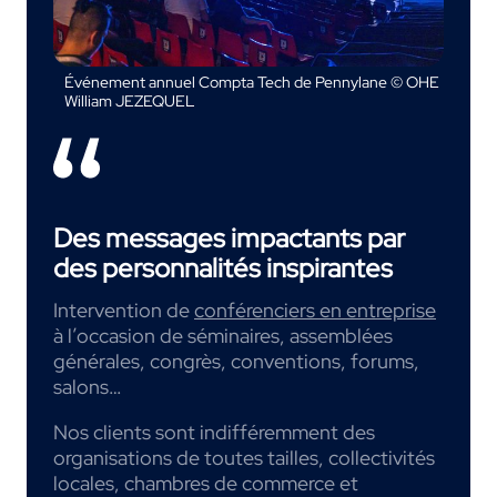
Événement annuel Compta Tech de Pennylane © OHE
William JEZEQUEL
Des messages impactants par
des personnalités inspirantes
Intervention de
conférenciers en entreprise
à l’occasion de séminaires, assemblées
générales, congrès, conventions, forums,
salons…
Nos clients sont indifféremment des
organisations de toutes tailles, collectivités
locales, chambres de commerce et