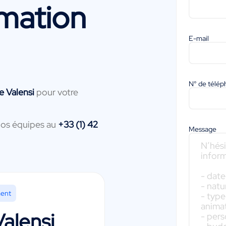
mation
E-mail
N° de télé
e Valensi
pour votre
nos équipes au
+33 (1) 42
Message
ment
Valensi