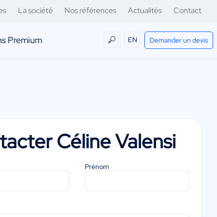
es
La société
Nos références
Actualités
Contact
ens Premium
EN
Demander un devis
tacter
Céline Valensi
Prénom