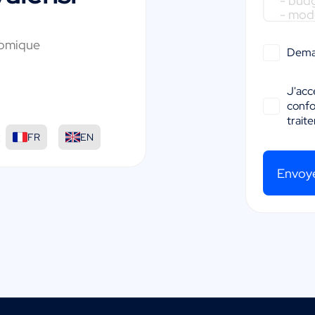
nomique
Dema
J'acc
conf
trait
:
FR
EN
Envoy