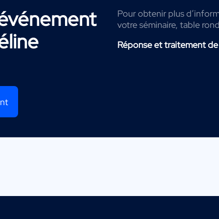
r événement
Pour obtenir plus d’inform
votre séminaire, table ron
éline
Réponse et traitement de
ent