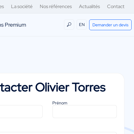
es
La société
Nos références
Actualités
Contact
ens Premium
EN
Demander un devis
tacter
Olivier Torres
Prénom