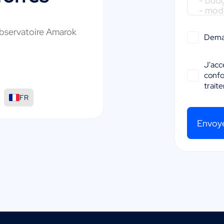
bservatoire Amarok
Dema
J'acc
conf
trait
:
FR
Envoy