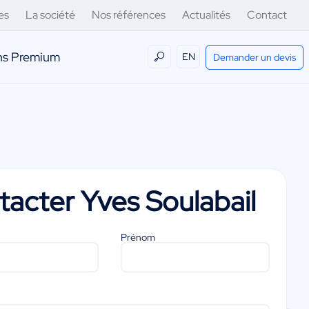
es
La société
Nos références
Actualités
Contact
ens Premium
EN
Demander un devis
tacter
Yves Soulabail
Prénom