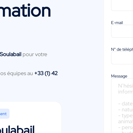
mation
E-mail
N° de télé
Soulabail
pour votre
nos équipes au
+33 (1) 42
Message
ment
ulabail