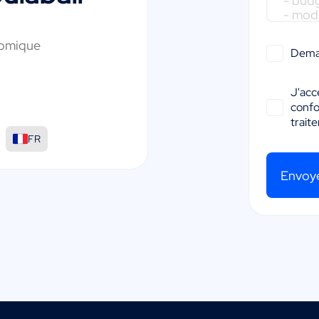
nomique
Dema
J'acc
conf
trait
:
FR
Envoy