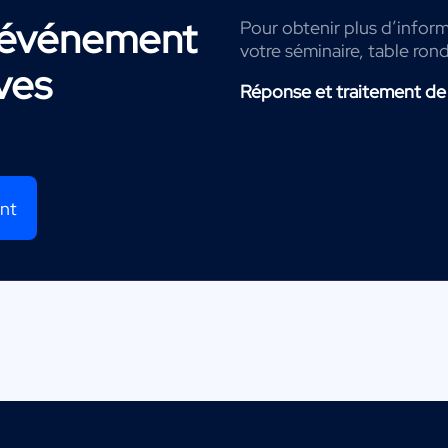
r événement
Pour obtenir plus d’inform
votre séminaire, table ron
ves
Réponse et traitement de
ent