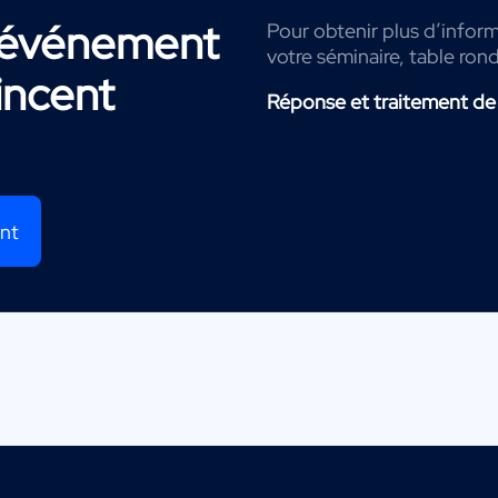
r événement
Pour obtenir plus d’inform
votre séminaire, table ron
incent
Réponse et traitement de
ent