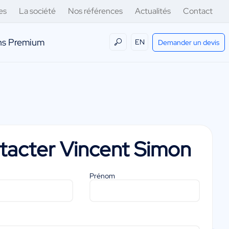
es
La société
Nos références
Actualités
Contact
ens Premium
EN
Demander un devis
tacter
Vincent Simon
Prénom