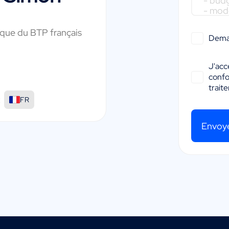
que du BTP français
Dema
J'acc
conf
trait
:
FR
Envoy