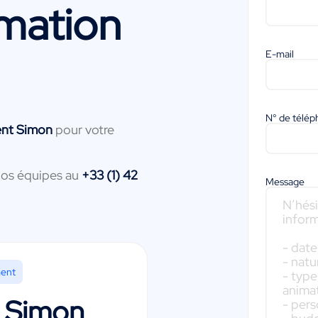
mation
E-mail
N° de télé
ent Simon
pour votre
nos équipes au
+33 (1) 42
Message
ment
 Simon