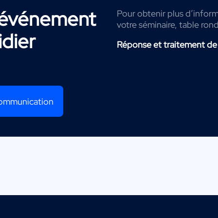
r événement
Pour obtenir plus d’inform
votre séminaire, table ron
idier
Réponse et traitement de
 communication