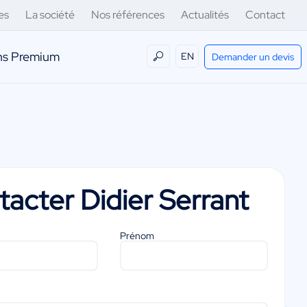
es
La société
Nos références
Actualités
Contact
ens Premium
EN
Demander un devis
tacter
Didier Serrant
Prénom