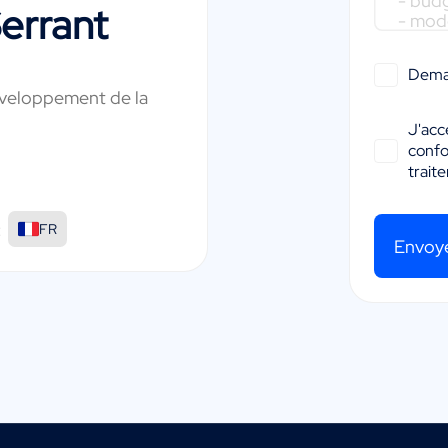
Serrant
Dema
éveloppement de la
J'acc
conf
trait
:
FR
Envoy