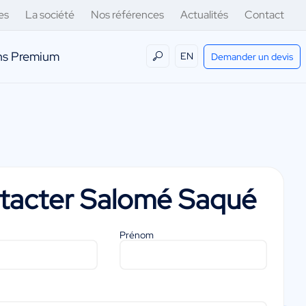
es
La société
Nos références
Actualités
Contact
ens Premium
EN
Demander un devis
tacter
Salomé Saqué
Prénom