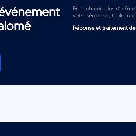
r événement
Pour obtenir plus d’inform
votre séminaire, table ron
alomé
Réponse et traitement de