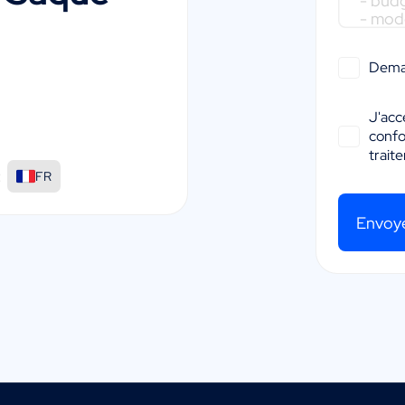
Dema
J'acc
conf
trait
:
FR
Envoy