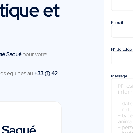
tique et
E-mail
N° de télé
mé Saqué
pour votre
nos équipes au
+33 (1) 42
Message
 Saqué