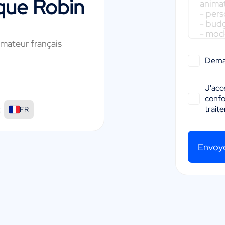
que Robin
imateur français
Dema
J'acc
conf
:
trait
FR
Envoy