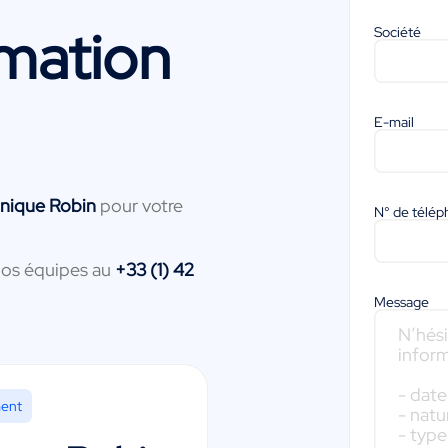
mation
Société
E-mail
nique Robin
pour votre
N° de télé
nos équipes au
+33 (1) 42
Message
ment