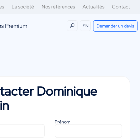
es
La société
Nos références
Actualités
Contact
ens Premium
EN
Demander un devis
tacter
Dominique
in
Prénom