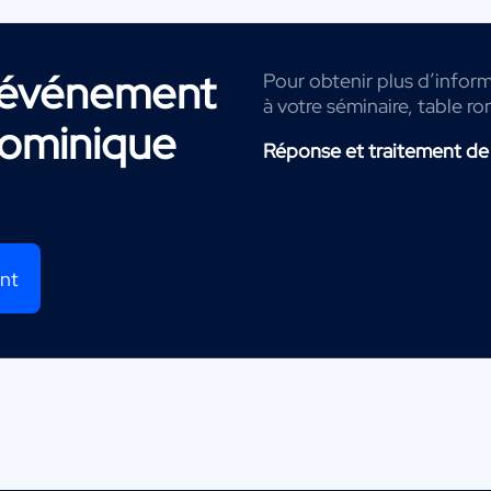
r événement
Pour obtenir plus d’infor
à votre séminaire, table ro
ominique
Réponse et traitement de
ent