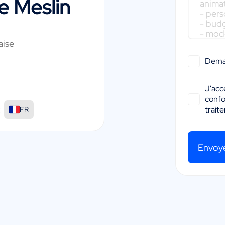
e Meslin
aise
Dema
J'acc
conf
:
trait
FR
Envoy