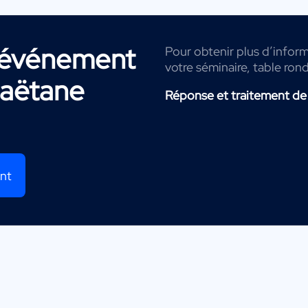
r événement
Pour obtenir plus d’inform
votre séminaire, table ron
aëtane
Réponse et traitement de
ent