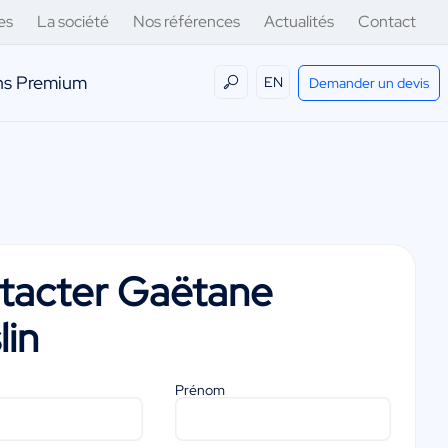
es
La société
Nos références
Actualités
Contact
ens Premium
EN
Demander un devis
tacter
Gaëtane
lin
Prénom