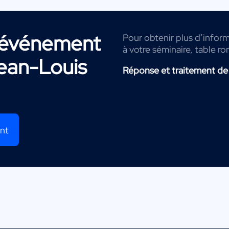
r événement
Pour obtenir plus d’inform
à votre séminaire, table ro
ean-Louis
Réponse et traitement de
ent