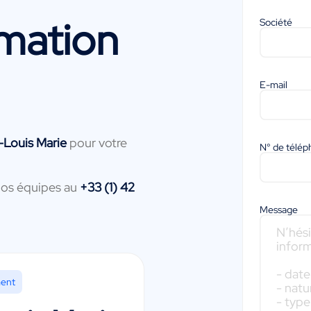
mation
Société
E-mail
-Louis Marie
pour votre
N° de télé
nos équipes au
+33 (1) 42
Message
ment