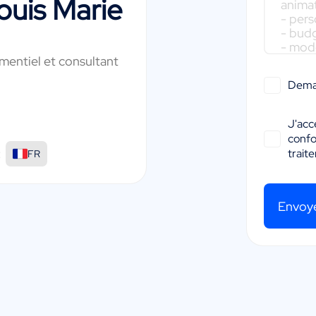
uis Marie
entiel et consultant
Dema
J'acc
conf
:
trait
FR
Envoy