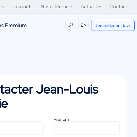
es
La société
Nos références
Actualités
Contact
ens Premium
EN
Demander un devis
tacter
Jean-Louis
ie
Prénom