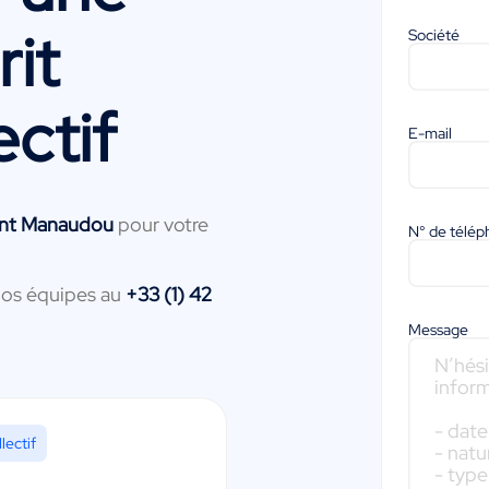
it
Société
ectif
E-mail
ent Manaudou
pour votre
N° de télé
nos équipes au
+33 (1) 42
Message
lectif