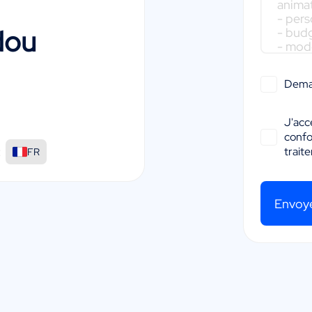
dou
Dema
J'acc
conf
:
trait
FR
Envoy