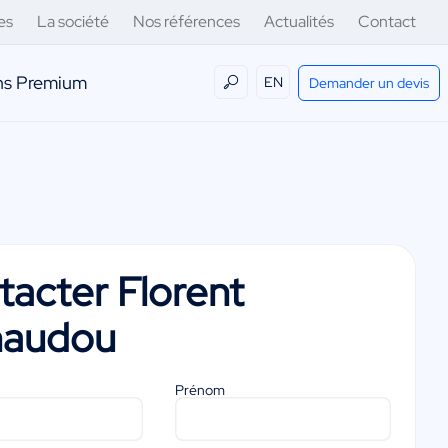
es
La société
Nos références
Actualités
Contact
ens Premium
EN
Demander un devis
tacter
Florent
audou
Prénom