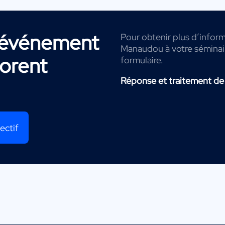
r événement
Pour obtenir plus d’inform
Manaudou à votre séminair
lorent
formulaire.
Réponse et traitement de
ectif