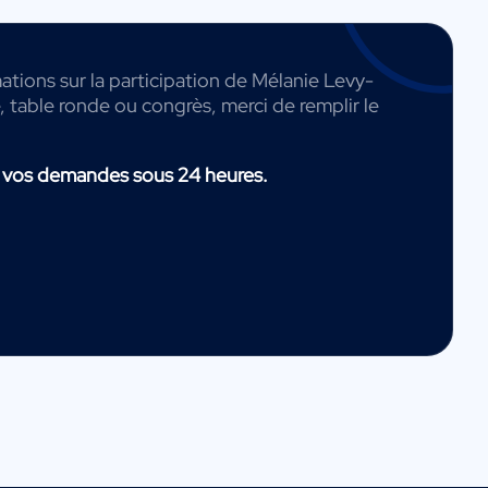
ations sur la participation de Mélanie Levy-
, table ronde ou congrès, merci de remplir le
 vos demandes sous 24 heures.