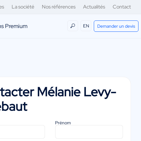
es
La société
Nos références
Actualités
Contact
ens Premium
EN
Demander un devis
tacter
Mélanie Levy-
ébaut
Prénom