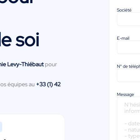
Société
e soi
E-mail
nie Levy-Thiébaut
pour
N° de télé
nos équipes au
+33 (1) 42
Message