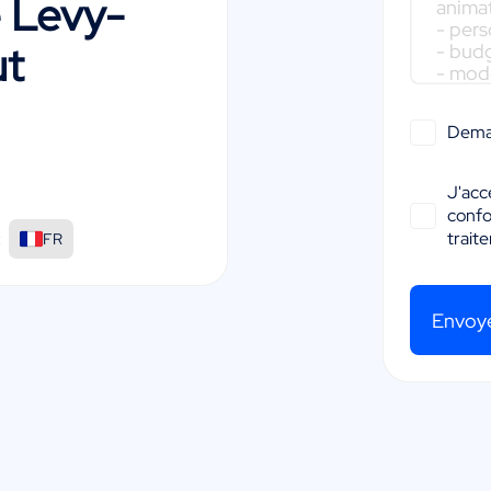
 Levy-
ut
Dema
J'acc
conf
:
trait
FR
Envoy