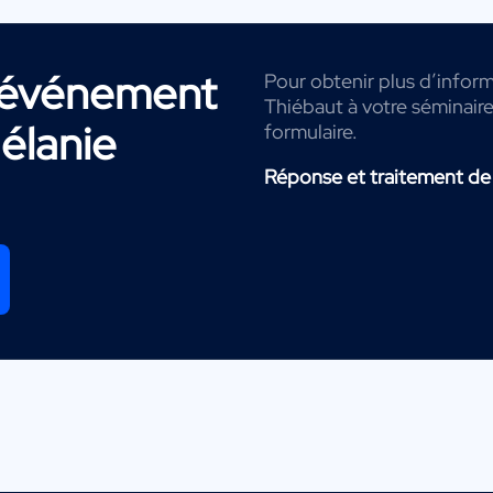
r événement
Pour obtenir plus d’inform
Thiébaut à votre séminaire
élanie
formulaire.
Réponse et traitement de