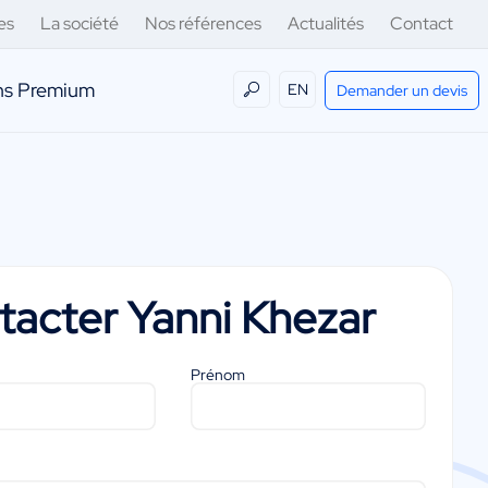
es
La société
Nos références
Actualités
Contact
ens Premium
EN
Demander un devis
tacter
Yanni Khezar
Prénom