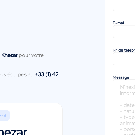
E-mail
N° de télé
i Khezar
pour votre
nos équipes au
+33 (1) 42
Message
ment
hezar