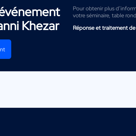
r événement
Pour obtenir plus d’inform
votre séminaire, table ron
anni Khezar
Réponse et traitement de
ent