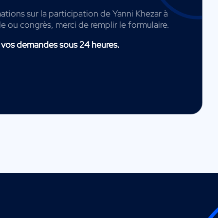
ations sur la participation de Yanni Khezar à
de ou congrès, merci de remplir le formulaire.
 vos demandes sous 24 heures.