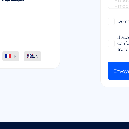
Dema
J'acc
conf
trait
:
FR
EN
Envoy