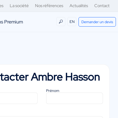
es
La société
Nos références
Actualités
Contact
ens Premium
EN
Demander un devis
tacter
Ambre Hasson
Prénom