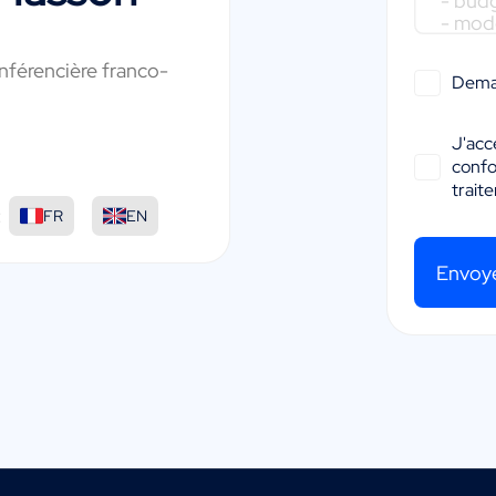
nférencière franco-
Dema
J'acc
conf
trait
:
FR
EN
Envoy