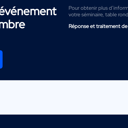
r événement
Pour obtenir plus d’inform
votre séminaire, table ron
mbre
Réponse et traitement de