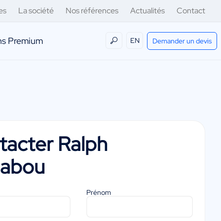
es
La société
Nos références
Actualités
Contact
ens Premium
EN
Demander un devis
tacter
Ralph
abou
Prénom