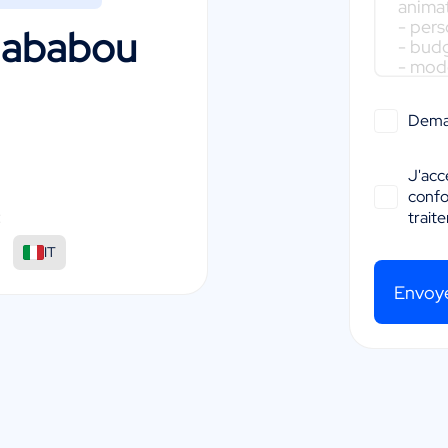
Hababou
Dema
J'acc
conf
:
trait
IT
Envoy