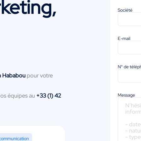
keting,
Société
E-mail
N° de télé
h Hababou
pour votre
nos équipes au
+33 (1) 42
Message
 communication