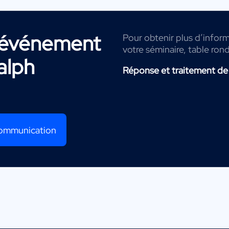
r événement
Pour obtenir plus d’inform
votre séminaire, table ron
alph
Réponse et traitement de
 communication