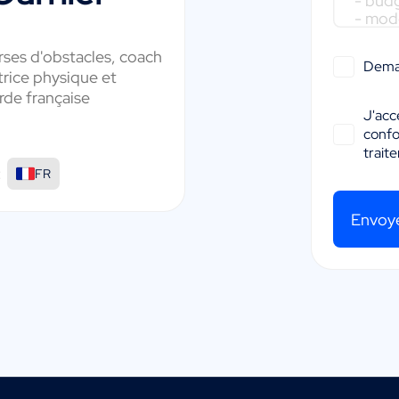
ses d'obstacles, coach
Dema
trice physique et
rde française
J'acc
conf
trait
:
FR
Envoy