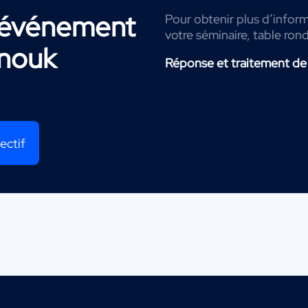
r événement
Pour obtenir plus d’inform
votre séminaire, table ron
nouk
Réponse et traitement de
ectif