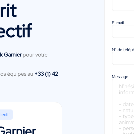
it
ectif
E-mail
N° de télé
k Garnier
pour votre
nos équipes au
+33 (1) 42
Message
lectif
Garnier