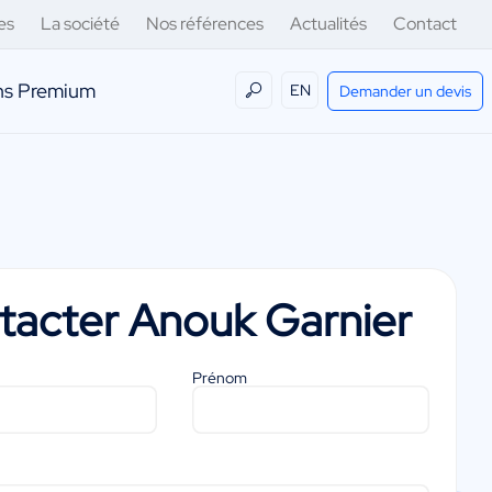
es
La société
Nos références
Actualités
Contact
ens Premium
EN
Demander un devis
tacter
Anouk Garnier
Prénom