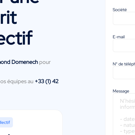
it
Société
ectif
E-mail
mond Domenech
pour
N° de télé
nos équipes au
+33 (1) 42
Message
lectif