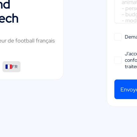
nd
ech
Dema
eur de football français
J'acc
conf
:
trait
FR
Envoy