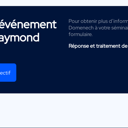
r événement
Pour obtenir plus d’infor
Domenech à votre séminair
aymond
formulaire.
Réponse et traitement de
ectif