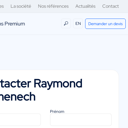
es
La société
Nos références
Actualités
Contact
ens Premium
EN
Demander un devis
tacter
Raymond
menech
Prénom