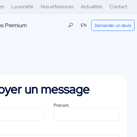
es
La société
Nos références
Actualités
Contact
ens Premium
EN
Demander un devis
oyer un message
Prénom