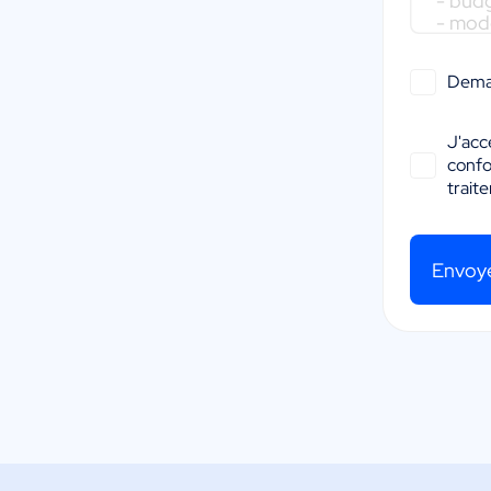
Dema
J'acc
conf
trait
Envoy