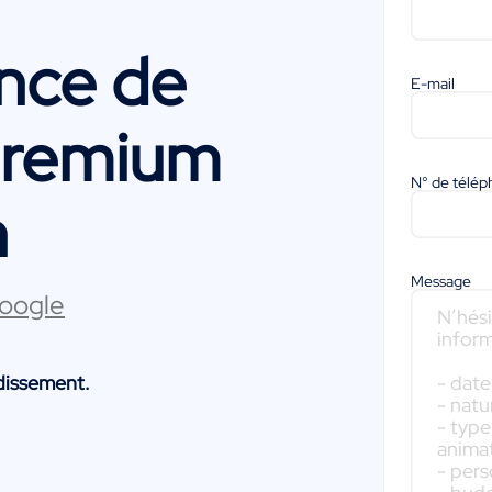
ence de
E-mail
Premium
N° de télé
n
Message
Google
dissement.