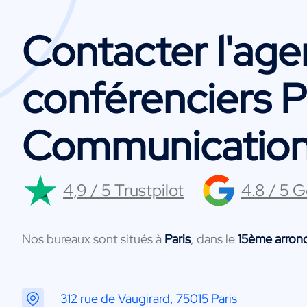
Contacter l'ag
conférenciers 
Communicatio
4,9 / 5 Trustpilot
4.8 / 5 
Nos bureaux sont situés à
Paris
, dans le
15ème arron
312 rue de Vaugirard, 75015 Paris