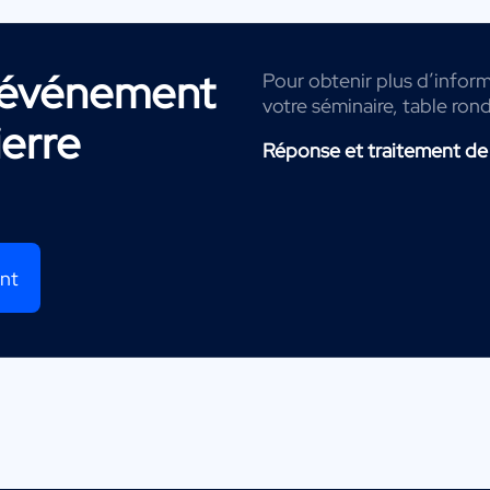
r événement
Pour obtenir plus d’inform
votre séminaire, table ron
ierre
Réponse et traitement de
ent