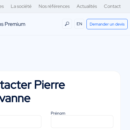
es
La société
Nos références
Actualités
Contact
ens Premium
EN
Demander un devis
tacter
Pierre
vanne
Prénom