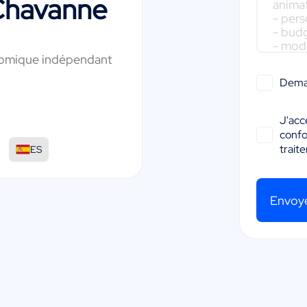
Chavanne
nomique indépendant
Dema
J'acc
:
conf
trait
ES
Envoy