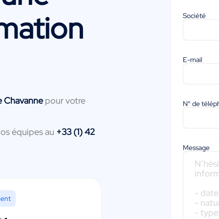
mation
Société
E-mail
re Chavanne
pour votre
N° de télé
nos équipes au
+33 (1) 42
Message
ment