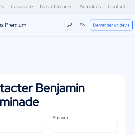
es
La société
Nos références
Actualités
Contact
ens Premium
EN
Demander un devis
tacter
Benjamin
minade
Prénom