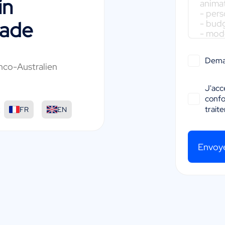
in
ade
Dema
nco-Australien
J'acc
conf
:
trait
FR
EN
Envoy