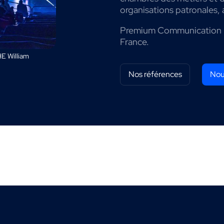
organisations patronales, 
Premium Communication 
France.
E William
Nos références
Nou