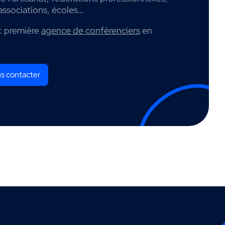
associations, écoles…
: première
agence de conférenciers
en
s contacter