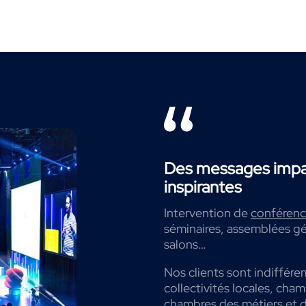
Des messages impac
inspirantes
Intervention de
conférenci
séminaires, assemblées gé
salons…
Nos clients sont indiffére
collectivités locales, cha
chambres des métiers et de