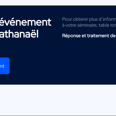
r événement
Pour obtenir plus d’inform
à votre séminaire, table ro
athanaël
Réponse et traitement de
ent