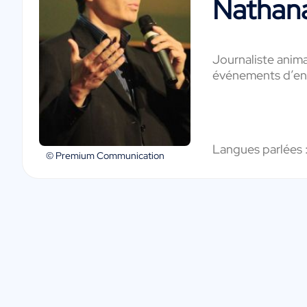
Nathana
Journaliste anima
événements d’ent
Langues parlées 
© Premium Communication