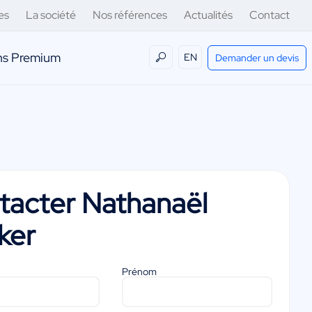
es
La société
Nos références
Actualités
Contact
ens Premium
EN
Demander un devis
tacter
Nathanaël
ker
Prénom