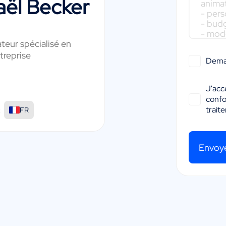
ël Becker
teur spécialisé en
reprise
Dema
J'acc
conf
:
trait
FR
Envoy