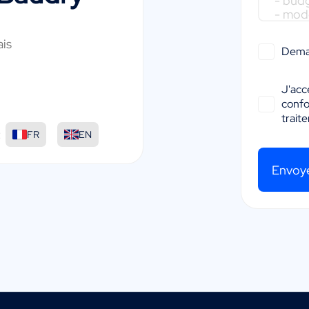
ais
Dema
J'acc
conf
trait
:
FR
EN
Envoy