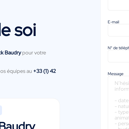
e soi
E-mail
N° de télé
ck Baudry
pour votre
nos équipes au
+33 (1) 42
Message
 Baudry