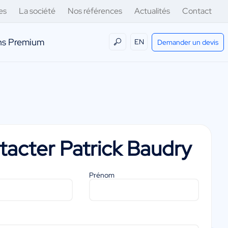
es
La société
Nos références
Actualités
Contact
ens Premium
EN
Demander un devis
tacter
Patrick Baudry
Prénom