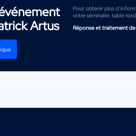
r événement
Pour obtenir plus d’informa
votre séminaire, table ron
atrick Artus
Réponse et traitement de
tique