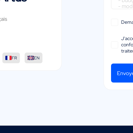
ais
Dema
J'acc
conf
trait
:
FR
EN
Envoy