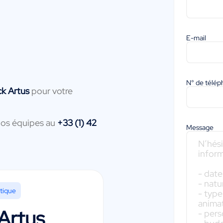
E-mail
N° de télé
ck Artus
pour votre
nos équipes au
+33 (1) 42
Message
tique
 Artus