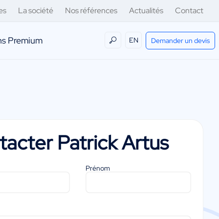
es
La société
Nos références
Actualités
Contact
ens Premium
EN
Demander un devis
tacter
Patrick Artus
Prénom