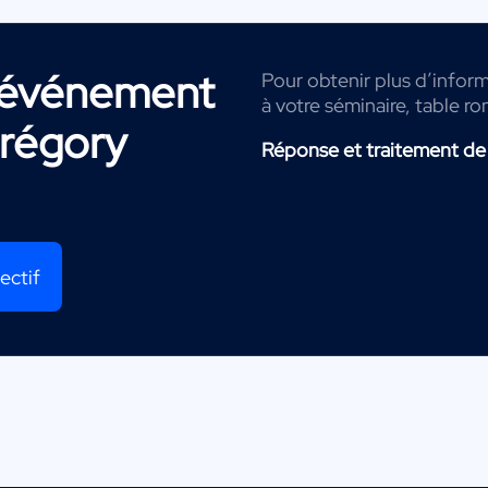
r événement
Pour obtenir plus d’inform
à votre séminaire, table ro
régory
Réponse et traitement de
ectif