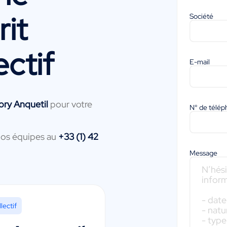
it
Société
ectif
E-mail
ory Anquetil
pour votre
N° de télé
nos équipes au
+33 (1) 42
Message
lectif