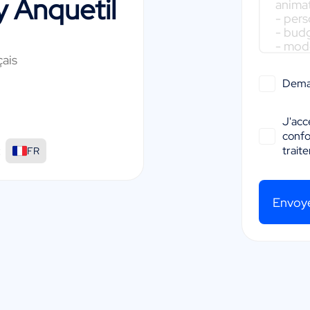
 Anquetil
çais
Dema
J'acc
conf
:
trait
FR
Envoy