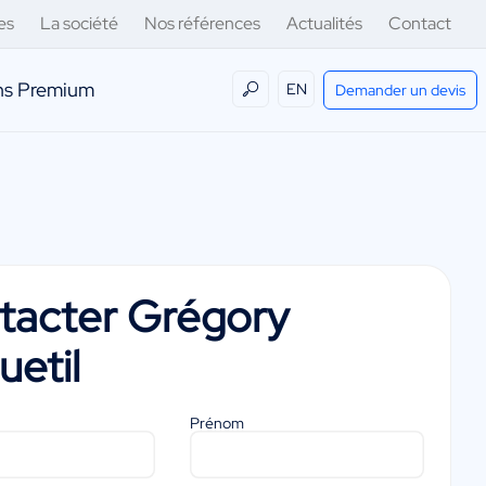
es
La société
Nos références
Actualités
Contact
ens Premium
EN
Demander un devis
tacter
Grégory
uetil
Prénom