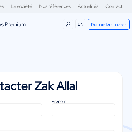
es
La société
Nos références
Actualités
Contact
ens Premium
EN
Demander un devis
tacter
Zak Allal
Prénom