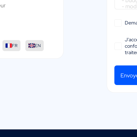
ur
Dema
J'acc
:
FR
EN
conf
trait
Envoy