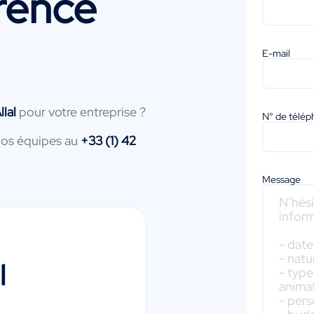
rence
E-mail
llal
pour votre entreprise ?
N° de télé
nos équipes au
+33 (1) 42
Message
l