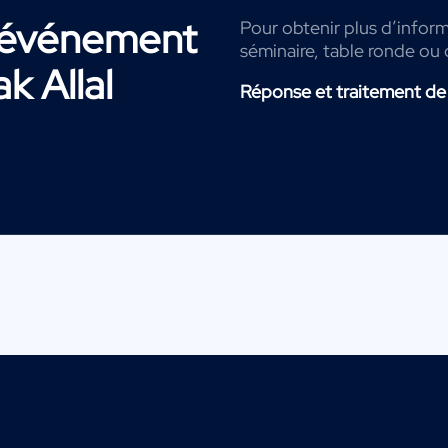
r événement
Pour obtenir plus d’informa
séminaire, table ronde ou 
k Allal
Réponse et traitement de