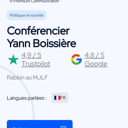
© Premium Communication
Politique et société
Conférencier
Yann Boissière
4,9 / 5
4.8 / 5
Trustpilot
Google
Rabbin au MJLF
Langues parlées :
FR