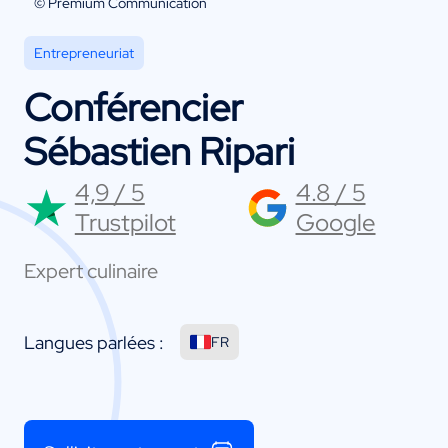
© Premium Communication
Entrepreneuriat
Conférencier
Sébastien Ripari
4,9 / 5
4.8 / 5
Trustpilot
Google
Expert culinaire
Langues parlées :
FR