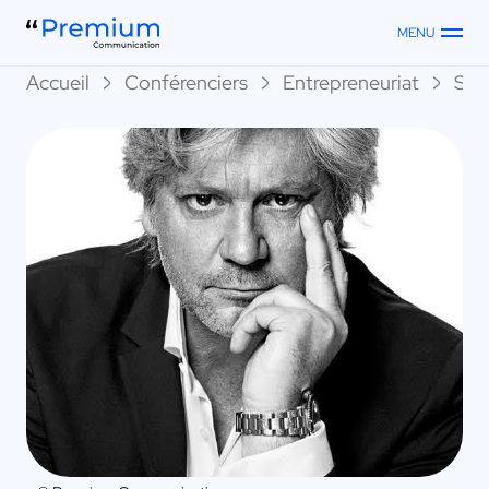
MENU
Accueil
Conférenciers
Entrepreneuriat
Séb