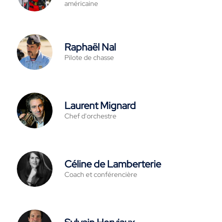
américaine
Raphaël Nal
Pilote de chasse
Laurent Mignard
Chef d'orchestre
Céline de Lamberterie
Coach et conférencière