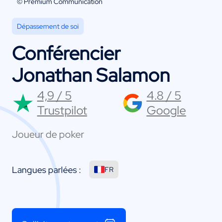
© Premium Communication
Dépassement de soi
Conférencier
Jonathan Salamon
4,9 / 5
4.8 / 5
Trustpilot
Google
Joueur de poker
Langues parlées :
FR