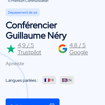
© Premium Communication
Dépassement de soi
Conférencier
Guillaume Néry
4,9 / 5
4.8 / 5
Trustpilot
Google
Apnéiste
Langues parlées :
FR
EN