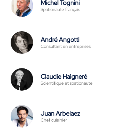
Michel Tognini
Spationaute français
André Angotti
Consultant en entreprises
Claudie Haigneré
Scientifique et spationaute
Juan Arbelaez
Chef cuisinier