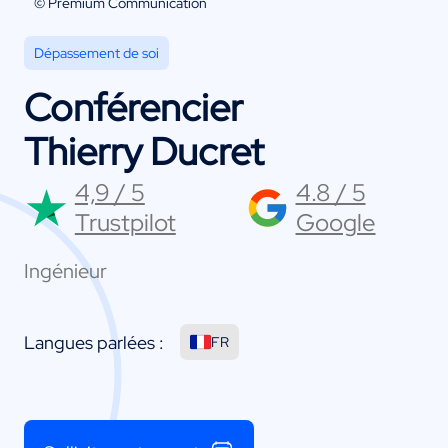
© Premium Communication
Dépassement de soi
Conférencier
Thierry Ducret
4,9 / 5
4.8 / 5
Trustpilot
Google
Ingénieur
Langues parlées :
FR