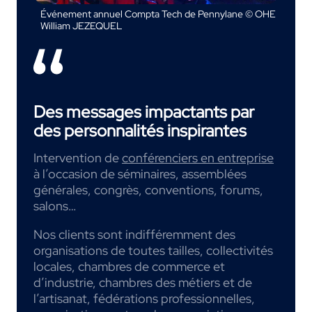
Événement annuel Compta Tech de Pennylane © OHE
William JEZEQUEL
Des messages impactants par
des personnalités inspirantes
Intervention de
conférenciers en entreprise
à l’occasion de séminaires, assemblées
générales, congrès, conventions, forums,
salons…
Nos clients sont indifféremment des
organisations de toutes tailles, collectivités
locales, chambres de commerce et
d’industrie, chambres des métiers et de
l’artisanat, fédérations professionnelles,