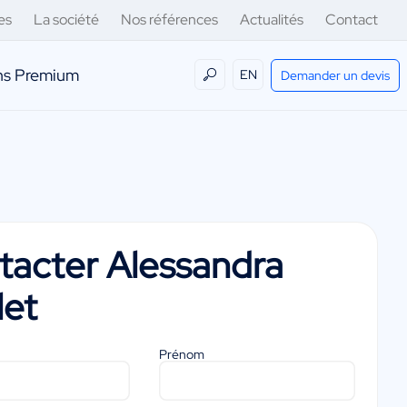
es
La société
Nos références
Actualités
Contact
ens Premium
EN
Demander un devis
tacter
Alessandra
let
Prénom