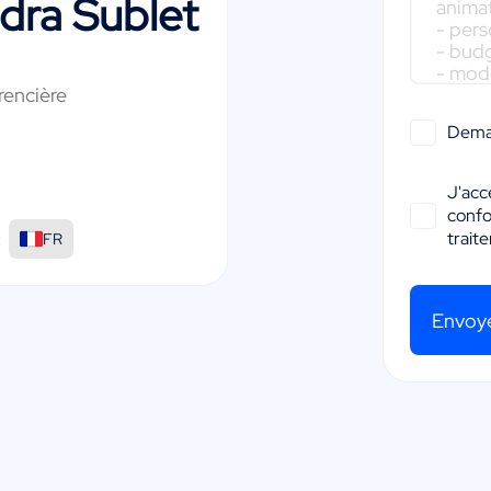
dra Sublet
rencière
Dema
J'acc
conf
:
trait
FR
Envoy