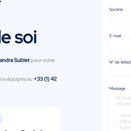
Société
e soi
E-mail
sandra Sublet
pour votre
N° de télé
nos équipes au
+33 (1) 42
Message