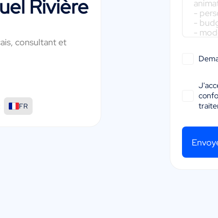
el Rivière
ais, consultant et
Dema
J'acc
conf
:
trait
FR
Envoy