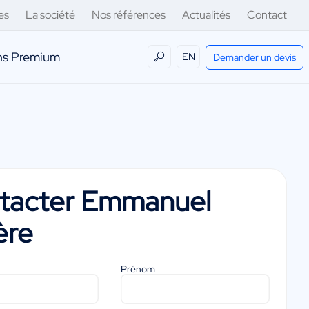
es
La société
Nos références
Actualités
Contact
ens Premium
EN
Demander un devis
tacter
Emmanuel
ère
Prénom