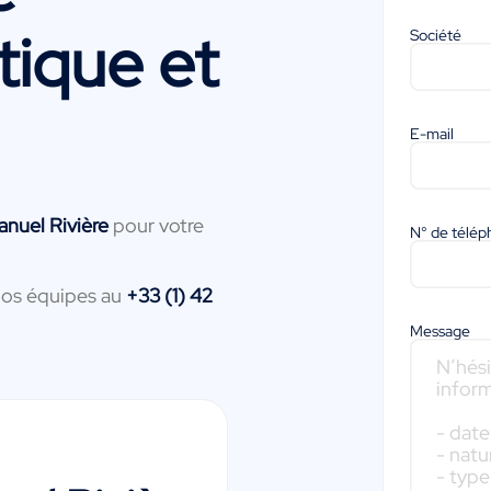
tique et
Société
E-mail
nuel Rivière
pour votre
N° de télé
nos équipes au
+33 (1) 42
Message